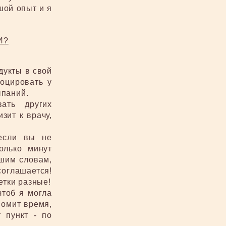
шой опыт и я
И?
дукты в свой
оцировать у
ыпаний.
ать других
зит к врачу,
если вы не
олько минут
шим словам,
соглашается!
етки разные!
чтоб я могла
номит время,
 пункт - по