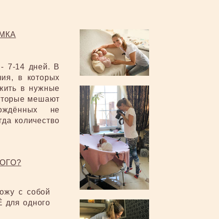
МКА
 7-14 дней. В
ия, в которых
жить в нужные
которые мешают
ождённых не
гда количество
ОГО?
ожу с собой
Ё для одного