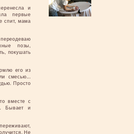
перенесла и
ила первые
е спит, мама
 переодеваю
жные позы,
ть, покушать
рмлю его из
и смесью...
удью. Просто
то вместе с
м. Бывает и
 переживают,
олучится. Не