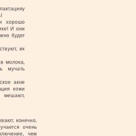
лактацияу
!
и хорошо
ике! И они
ожно будет
ствуют, их
в молока,
ь мучать
ское акне
ация кожи
 мешают,
ывают, конечно,
учается очень
ключение, чем