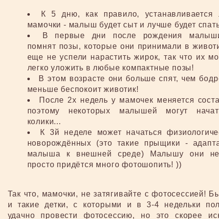
К 5 дню, как правило, устанавливается 
мамочки - малыш будет сыт и лучше будет спать
В первые дни после рождения малыш
помнят позы, которые они принимали в живот
еще не успели нарастить жирок, так что их м
легко уложить в любые компактные позы!
В этом возрасте они больше спят, чем бодр
меньше беспокоит животик!
После 2х недель у мамочек меняется соста
поэтому некоторых малышей могут начат
колики...
К 3й неделе может начаться физиологиче
новорождённых (это такие прыщики - адапт
малыша к внешней среде) Малышу они не
просто придётся много фотошопить! ))
Так что, мамочки, не затягивайте с фотосессией! Б
и такие детки, с которыми и в 3-4 недельки пол
удачно провести фотосессию, но это скорее ис